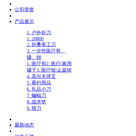
公司荣誉
产品展示
1. 户外折刀
1. 20800
2. 折叠美工刀
3. 一次性医疗剪、
镊、钳
1. 医疗剪
2. 医疗/家用
镊子
3. 医疗钳/止血钳
4. 高尔夫球叉
5. 垂钓用品
6. 礼品小刀
7. 蝙蝠刀
8. 战术笔
9. 猎刀
最新动态