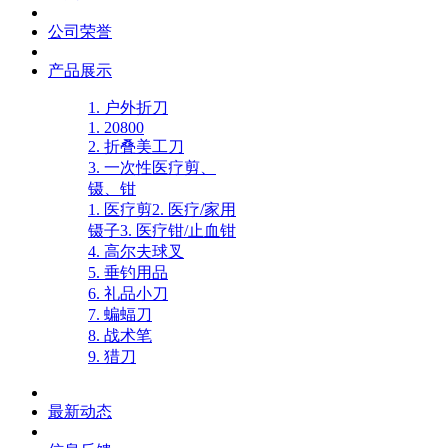
公司荣誉
产品展示
1. 户外折刀
1. 20800
2. 折叠美工刀
3. 一次性医疗剪、
镊、钳
1. 医疗剪
2. 医疗/家用
镊子
3. 医疗钳/止血钳
4. 高尔夫球叉
5. 垂钓用品
6. 礼品小刀
7. 蝙蝠刀
8. 战术笔
9. 猎刀
最新动态