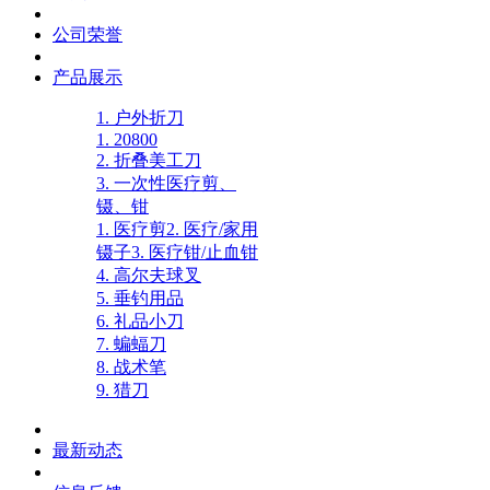
公司荣誉
产品展示
1. 户外折刀
1. 20800
2. 折叠美工刀
3. 一次性医疗剪、
镊、钳
1. 医疗剪
2. 医疗/家用
镊子
3. 医疗钳/止血钳
4. 高尔夫球叉
5. 垂钓用品
6. 礼品小刀
7. 蝙蝠刀
8. 战术笔
9. 猎刀
最新动态