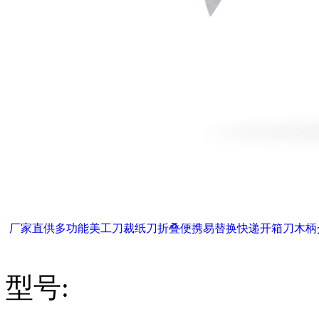
厂家直供多功能美工刀裁纸刀折叠便携易替换快递开箱刀木柄
型号: