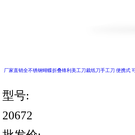
厂家直销全不锈钢蝴蝶折叠锋利美工刀裁纸刀手工刀 便携式 
型号:
20672
批发价: