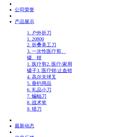
公司荣誉
产品展示
1. 户外折刀
1. 20800
2. 折叠美工刀
3. 一次性医疗剪、
镊、钳
1. 医疗剪
2. 医疗/家用
镊子
3. 医疗钳/止血钳
4. 高尔夫球叉
5. 垂钓用品
6. 礼品小刀
7. 蝙蝠刀
8. 战术笔
9. 猎刀
最新动态